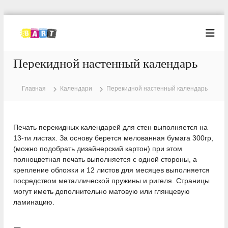
П
е
Т
Т
и
р
и
п
е
п
о
Перекидной настенный календарь
й
о
г
т
р
г
и
а
Главная
Календари
Перекидной настенный календарь
р
к
ф
а
и
с
я
о
ф
Б
д
Печать перекидных календарей для стен выполняется на
и
а
е
13-ти листах. За основу берется мелованная бумага 300гр,
я
р
р
(можно подобрать дизайнерский картон) при этом
т
Б
ж
полноцветная печать выполняется с одной стороны, а
а
и
крепление обложки и 12 листов для месяцев выполняется
р
м
посредством металлической пружины и ригеля. Страницы
т
о
могут иметь дополнительно матовую или глянцевую
м
ламинацию.
у