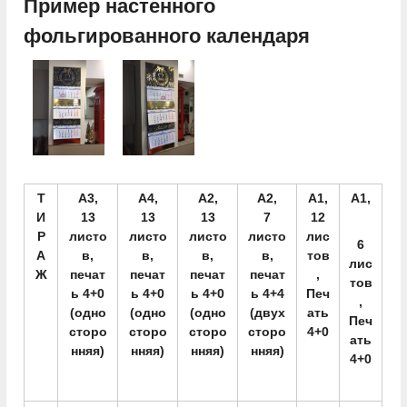
Пример настенного
фольгированного календаря
Т
А3,
А4,
А2,
А2,
А1,
А1,
И
13
13
13
7
12
Р
листо
листо
листо
листо
лис
6
А
в,
в,
в,
в,
тов
лис
Ж
печат
печат
печат
печат
,
тов
ь 4+0
ь 4+0
ь 4+0
ь 4+4
Печ
,
(одно
(одно
(одно
(двух
ать
Печ
сторо
сторо
сторо
сторо
4+0
ать
нняя)
нняя)
нняя)
нняя)
4+0