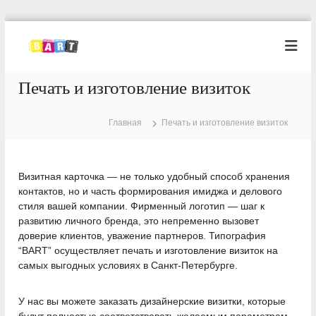
П
е
Т
Т
и
р
и
п
е
п
о
Печать и изготовление визиток
й
о
г
т
р
г
и
а
Главная
Печать и изготовление визиток
р
к
ф
а
и
с
я
о
ф
Б
д
Визитная карточка — не только удобный способ хранения
и
а
е
контактов, но и часть формирования имиджа и делового
я
р
р
стиля вашей компании. Фирменный логотип — шаг к
т
Б
ж
развитию личного бренда, это непременно вызовет
а
и
доверие клиентов, уважение партнеров. Типография
р
м
“BART” осуществляет печать и изготовление визиток на
т
о
самых выгодных условиях в Санкт-Петербурге.
м
у
У нас вы можете заказать дизайнерские визитки, которые