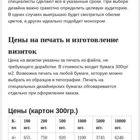
специалисты сделают все в указанные сроки. При выборе
дизайна важно грамотно определить целевую аудиторию.
В одних случаях выигрышно будет смотреться обилие
цветов, в других идеально подойдет монохром.
Цены на печать и изготовление
визиток
Цена на визитки указаны за печать из файла, не
требующего доработки. В стоимость входит бумага 300гр/
м2. Возможна печать на любой бумаге, которую можно
выбрать из образцов в типографии. Печать на
специальных дизайнерских бумагах обговаривается
отдельно при оформлении заказа.
Цены (картон 300гр.)
К-
100
200
500
1000
5000
10000
во
шт.
шт.
шт.
шт.
шт.
шт.
4+
655
750
920
1100
3745
6240